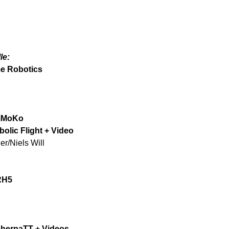
le:
me Robotics
viMoKo
olic Flight + Video
er/Niels Will
RH5
SherpaTT + Videos