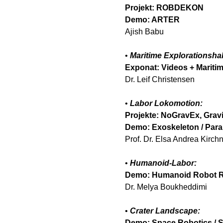
Projekt: ROBDEKON
Demo: ARTER
Ajish Babu
• 
Maritime Explorationshal
Exponat: Videos + Mariti
Dr. Leif Christensen
• 
Labor Lokomotion:
Projekte: NoGravEx, Gra
Demo: Exoskeleton / Parab
Prof. Dr. Elsa Andrea Kirchn
• 
Humanoid-Labor:
Demo: Humanoid Robot 
Dr. Melya Boukheddimi
• 
Crater Landscape:
Demo: Space Robotics / 