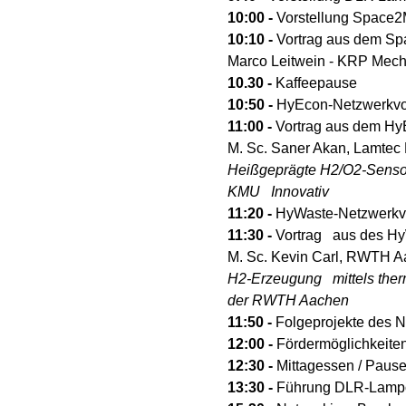
10:00 - 
Vorstellung Space2
10:10 - 
Vortrag aus dem S
Marco Leitwein - KRP Mechat
10.30 - 
Kaffeepause
10:50 - 
HyEcon-Netzwerkvor
11:00 - 
Vortrag aus dem Hy
M. Sc. Saner Akan, Lamtec
Heißgeprägte H2/O2-Sensore
KMU   Innovativ
11:20 - 
HyWaste-Netzwerkvo
11:30 - 
Vortrag   aus des H
M. Sc. Kevin Carl, RWTH 
H2-Erzeugung   mittels the
der RWTH Aachen
11:50 - 
Folgeprojekte des
12:00 - 
Fördermöglichkeite
12:30 - 
Mittagessen / Pause
13:30 - 
Führung DLR-Lampol