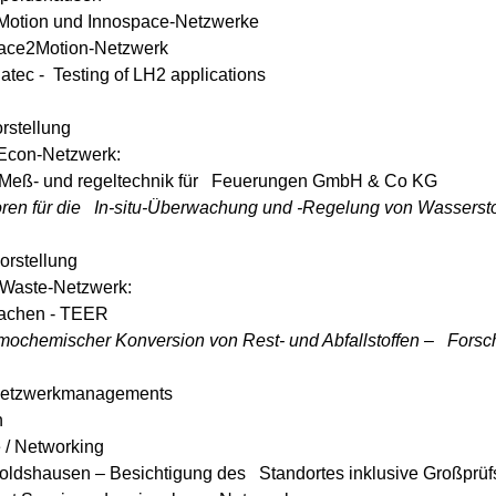
Motion und Innospace-Netzwerke
pace2Motion-Netzwerk
ec -  Testing of LH2 applications
stellung
Econ-Netzwerk:
 Meß- und regeltechnik für   Feuerungen GmbH & Co KG
n für die   In-situ-Überwachung und -Regelung von Wasserstof
rstellung
yWaste-Netzwerk:
Aachen - TEER
rmochemischer Konversion von Rest- und Abfallstoffen –   Fors
 Netzwerkmanagements
n
 / Networking
dshausen – Besichtigung des   Standortes inklusive Großprüfs