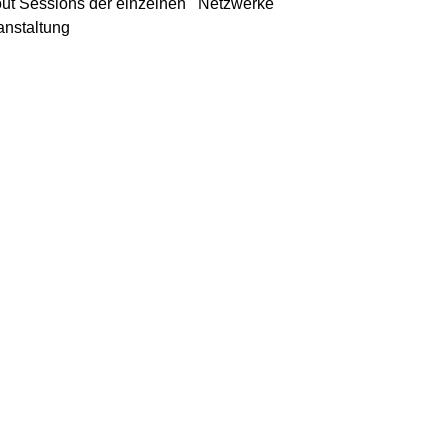
ut Sessions der einzelnen   Netzwerke
anstaltung