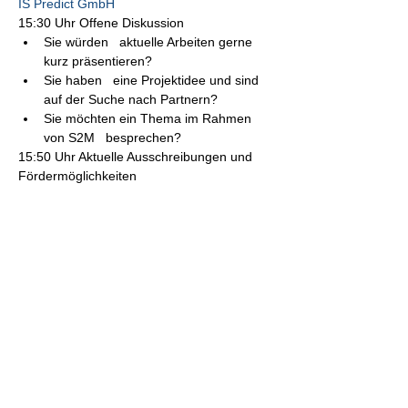
IS Predict GmbH
15:30 Uhr Offene Diskussion
Sie würden   aktuelle Arbeiten gerne 
kurz präsentieren?
Sie haben   eine Projektidee und sind 
auf der Suche nach Partnern?
Sie möchten ein Thema im Rahmen 
von S2M   besprechen?
15:50 Uhr Aktuelle Ausschreibungen und 
Fördermöglichkeiten
16:00 Uhr Ende
Microsoft Teams-Besprechung 
Nehmen Sie auf dem Computer oder in der 
mobilen App teil 
Hier klicken, um an der Besprechung 
teilzunehme
n
Besprechungs-ID: 377 156 000 85 
Kenncode: 39L2g6 
Teams herunterladen
 | 
Im Web beitreten