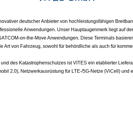
novativer deutscher Anbieter von hochleistungsfähigen Breitb
fessionelle Anwendungen. Unser Hauptaugenmerk liegt auf der
r SATCOM-on-the-Move Anwendungen. Diese Terminals basieren a
de Art von Fahrzeug, sowohl für behördliche als auch für kom
t und des Katastrophenschutzes ist VITES ein etablierter Liefer
bil 2.0), Netzwerkausrüstung für LTE-/5G-Netze (ViCell) un